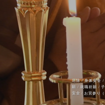
厄除 / 身体安全 /
願 / 就職祈願 / 
安全 / お宮参り（