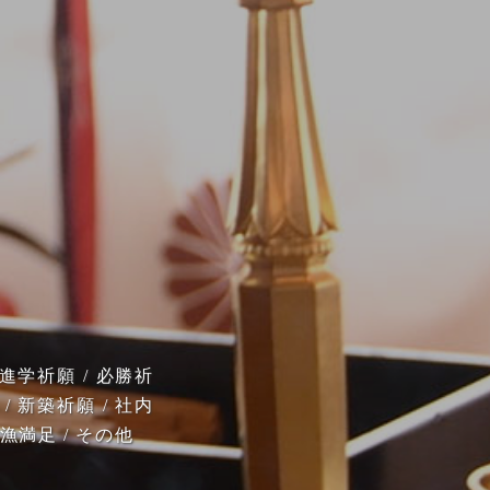
/ 進学祈願 / 必勝祈
 / 新築祈願 / 社内
漁満足 / その他