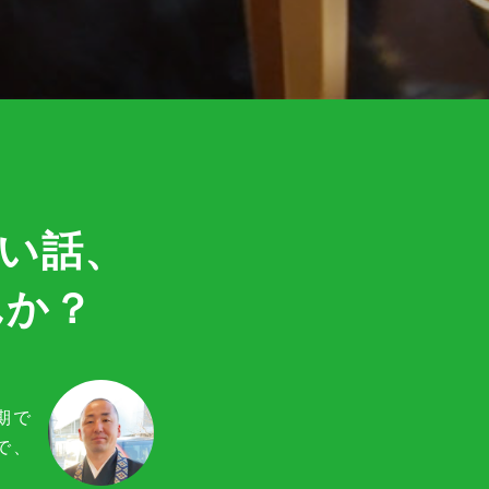
い話、
んか？
期で
で、