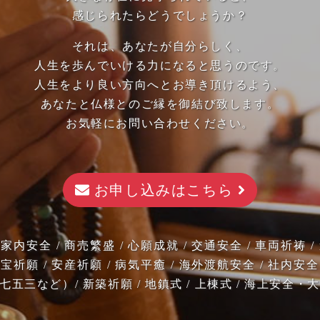
感じられたらどうでしょうか？
それは、あなたが自分らしく、
人生を歩んでいける力になると思うのです。
人生をより良い方向へとお導き頂けるよう、
あなたと仏様とのご縁を御結び致します。
お気軽にお問い合わせください。
お申し込みはこちら
 家内安全 / 商売繁盛 / 心願成就 / 交通安全 / 車両祈祷 
子宝祈願 / 安産祈願 / 病気平癒 / 海外渡航安全 / 社内安全
七五三など）/ 新築祈願 / 地鎮式 / 上棟式 / 海上安全・大