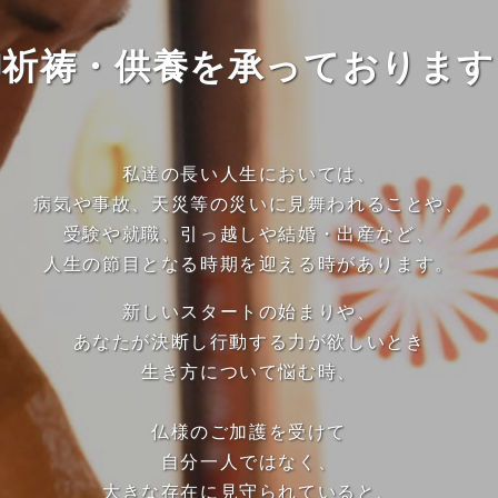
御祈祷・供養を承っております
私達の長い人生においては、
病気や事故、天災等の災いに見舞われることや、
受験や就職、引っ越しや結婚・出産など、
人生の節目となる時期を迎える時があります。
新しいスタートの始まりや、
あなたが決断し行動する力が欲しいとき
生き方について悩む時、
仏様のご加護を受けて
自分一人ではなく、
大きな存在に見守られていると、